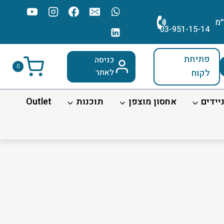
׳מ
03-951-15-14
פתיחת
כניסה
0
לקוח
לאתר
יידים
אחסון מוצפן
תוכנות
Outlet