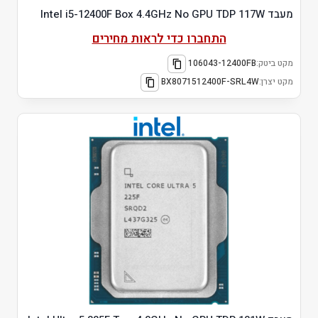
מעבד Intel i5-12400F Box 4.4GHz No GPU TDP 117W
התחברו כדי לראות מחירים
מקט ביטק:
106043-12400FB
מקט יצרן:
BX8071512400F-SRL4W