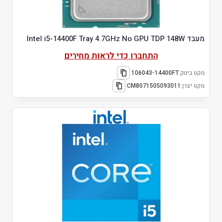
מעבד Intel i5-14400F Tray 4.7GHz No GPU TDP 148W
התחברו כדי לראות מחירים
מקט ביטק:
106043-14400FT
מקט יצרן:
CM8071505093011