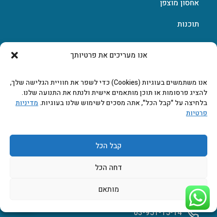
אחסון מוצפן
תוכנות
אנו מעריכים את פרטיותך
עלינו
אנו משתמשים בעוגיות (Cookies) כדי לשפר את חוויית הגלישה שלך,
יצירת קשר
להציג פרסומות או תוכן מותאמים אישית ולנתח את התנועה שלנו.
בלחיצה על "קבל הכל", אתה מסכים לשימוש שלנו בעוגיות.
מדיניות
פרטיות
בלוג
תקנון ותנאי שימוש
קבל הכל
דחה הכל
ברשבסקי 7, ראשון לציון, קומה 1
מותאם
03-951-15-14