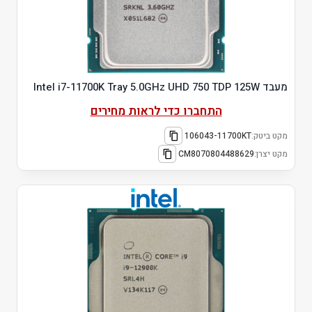
מעבד Intel i7-11700K Tray 5.0GHz UHD 750 TDP 125W
התחברו כדי לראות מחירים
מקט ביטק:
106043-11700KT
מקט יצרן:
CM8070804488629