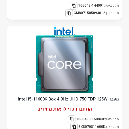
מקט ביטק:
106043-14400T
מקט יצרן:
CM8071505093012
מעבד Intel i5-11600K Box 4.9Hz UHD 750 TDP 125W
התחברו כדי לראות מחירים
מקט ביטק:
106043-11600KB
מקט יצרן:
BX8070811600K