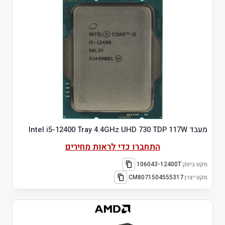
מעבד Intel i5-12400 Tray 4.4GHz UHD 730 TDP 117W
התחברו כדי לראות מחירים
מקט ביטק:
106043-12400T
מקט יצרן:
CM8071504555317