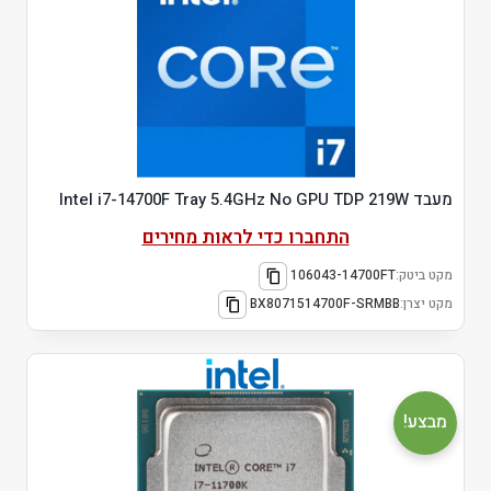
מעבד Intel i7-14700F Tray 5.4GHz No GPU TDP 219W
התחברו כדי לראות מחירים
מקט ביטק:
106043-14700FT
מקט יצרן:
BX8071514700F-SRMBB
מבצע!