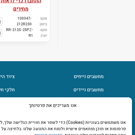
התחברו כדי לראות
מחירים
מקט
100347-
ביטק:
212R230
מקט
RR-212S-25PZ-
יצרן:
R1
מחשבים נייחים
ציוד הי
מחשבים ניידים
חלקי חי
חומרה
אחסון מ
אנו מעריכים את פרטיותך
מסכים וטלוויזיות
תוכנות
אנו משתמשים בעוגיות (Cookies) כדי לשפר את חוויית הגלישה שלך
פרסומות או תוכן מותאמים אישית ולנתח את התנועה שלנו. בלחיצה על "