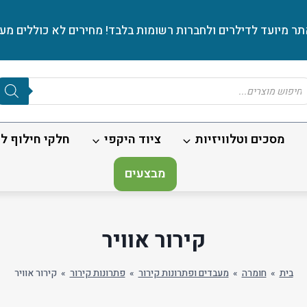
ר מיועד לדילרים ולחברות רשומות בלבד! מחירים לא כוללים מע׳
Produc
sear
מסכים וטלוויזיות
ציוד היקפי
חלקי חילוף לנ
מבצעים
קירור אוויר
בית
»
חומרה
»
מעבדים ופתרונות קירור
»
פתרונות קירור
»
קירור אוויר