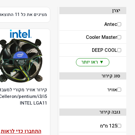
יצרן
מציגים את כל ⁦11⁩ התוצאות
Antec
Cooler Master
DEEP COOL
▼ ראו יותר
סוג קירור
אוויר
קירור אוויר מקורי למעבד
Celleron/pentium/i3/i5
INTEL LGA11
גובה קירור
125 מ״מ
התחברו כדי לראות