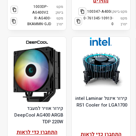
מחירים
מקט
1003DP-
מקט ביטק:
100347-A400i
ביטק:
AG400V2
מקט
0-761345-10913-
מקט
R-AG400-
יצרן:
0
יצרן:
BKAMMN-GJD
קירור אינטל intel Laminar
RS1 Cooler for LGA1700
קירור אוויר למעבד
DeepCool AG400 ARGB
TDP 220W
התחברו כדי לראות
התחברו כדי לראות