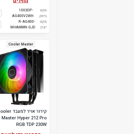
מחירים
מקט
1003DP-
ביטק:
AG400V2WH
מקט
R-AG400-
יצרן:
WHAMMN-GJD
Cooler Master
קירור אויר למעבד er
Master Hyper 212 Pro
RGB TDP 230W