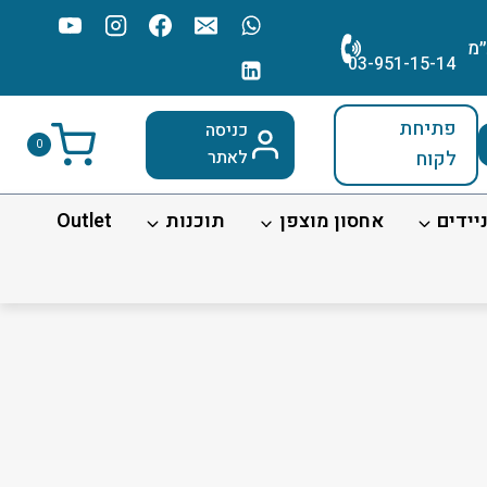
׳מ
03-951-15-14
פתיחת
כניסה
0
לקוח
לאתר
יידים
אחסון מוצפן
תוכנות
Outlet