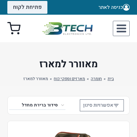
Ski
פתיחת לקוח
כניסה לאתר
t
conten
מאוורר למארז
בית
»
חומרה
»
מארזים וספקי כוח
»
מאוורר למארז
אפשרויות סינון