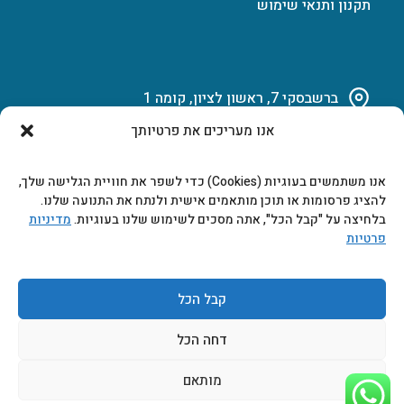
תקנון ותנאי שימוש
ברשבסקי 7, ראשון לציון, קומה 1
אנו מעריכים את פרטיותך
03-951-15-14
אנו משתמשים בעוגיות (Cookies) כדי לשפר את חוויית הגלישה שלך,
marketing@b-tech.co.il
להציג פרסומות או תוכן מותאמים אישית ולנתח את התנועה שלנו.
בלחיצה על "קבל הכל", אתה מסכים לשימוש שלנו בעוגיות.
מדיניות
פרטיות
משרדים ומכירות: א’ עד ה’ 9:00-17:00
קבל הכל
דחה הכל
מותאם
2026 © כל הזכויות שמורות ביטק אלקטרוניקה בע"מ