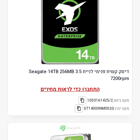
דיסק קשיח פנימי לנייח 3.5 Seagate 14TB 256MB
7200rpm
התחברו כדי לראות מחירים
מקט ביטק:
1053161425/2
מקט יצרן:
ST14000NM002G