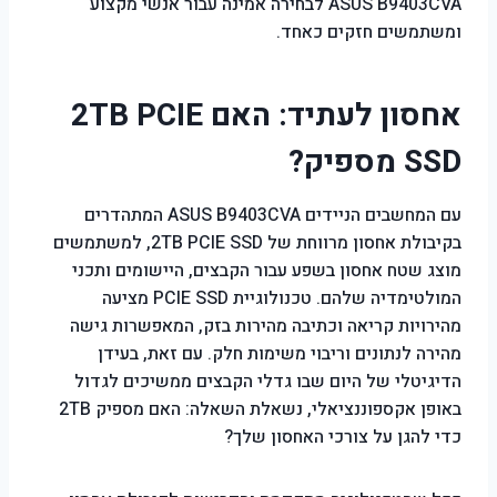
ASUS B9403CVA לבחירה אמינה עבור אנשי מקצוע
ומשתמשים חזקים כאחד.
אחסון לעתיד: האם 2TB PCIE
SSD מספיק?
עם המחשבים הניידים ASUS B9403CVA המתהדרים
בקיבולת אחסון מרווחת של 2TB PCIE SSD, למשתמשים
מוצג שטח אחסון בשפע עבור הקבצים, היישומים ותכני
המולטימדיה שלהם. טכנולוגיית PCIE SSD מציעה
מהירויות קריאה וכתיבה מהירות בזק, המאפשרות גישה
מהירה לנתונים וריבוי משימות חלק. עם זאת, בעידן
הדיגיטלי של היום שבו גדלי הקבצים ממשיכים לגדול
באופן אקספוננציאלי, נשאלת השאלה: האם מספיק 2TB
כדי להגן על צורכי האחסון שלך?