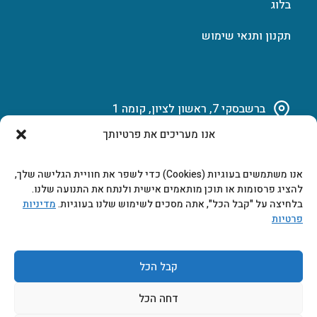
בלוג
תקנון ותנאי שימוש
ברשבסקי 7, ראשון לציון, קומה 1
אנו מעריכים את פרטיותך
03-951-15-14
אנו משתמשים בעוגיות (Cookies) כדי לשפר את חוויית הגלישה שלך,
marketing@b-tech.co.il
להציג פרסומות או תוכן מותאמים אישית ולנתח את התנועה שלנו.
בלחיצה על "קבל הכל", אתה מסכים לשימוש שלנו בעוגיות.
מדיניות
פרטיות
משרדים ומכירות: א’ עד ה’ 9:00-17:00
קבל הכל
דחה הכל