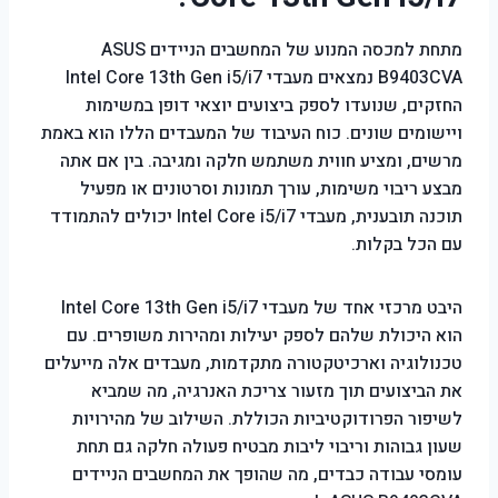
מתחת למכסה המנוע של המחשבים הניידים ASUS
B9403CVA נמצאים מעבדי Intel Core 13th Gen i5/i7
החזקים, שנועדו לספק ביצועים יוצאי דופן במשימות
ויישומים שונים. כוח העיבוד של המעבדים הללו הוא באמת
מרשים, ומציע חווית משתמש חלקה ומגיבה. בין אם אתה
מבצע ריבוי משימות, עורך תמונות וסרטונים או מפעיל
תוכנה תובענית, מעבדי Intel Core i5/i7 יכולים להתמודד
עם הכל בקלות.
היבט מרכזי אחד של מעבדי Intel Core 13th Gen i5/i7
הוא היכולת שלהם לספק יעילות ומהירות משופרים. עם
טכנולוגיה וארכיטקטורה מתקדמות, מעבדים אלה מייעלים
את הביצועים תוך מזעור צריכת האנרגיה, מה שמביא
לשיפור הפרודוקטיביות הכוללת. השילוב של מהירויות
שעון גבוהות וריבוי ליבות מבטיח פעולה חלקה גם תחת
עומסי עבודה כבדים, מה שהופך את המחשבים הניידים