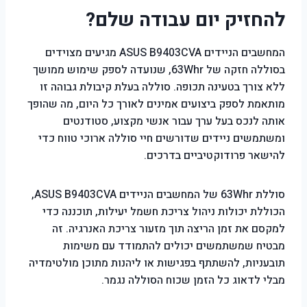
להחזיק יום עבודה שלם?
המחשבים הניידים ASUS B9403CVA מגיעים מצוידים
בסוללה חזקה של 63Whr, שנועדה לספק שימוש ממושך
ללא צורך בטעינה תכופה. סוללה בעלת קיבולת גבוהה זו
מותאמת לספק ביצועים אמינים לאורך כל היום, מה שהופך
אותה לנכס בעל ערך עבור אנשי מקצוע, סטודנטים
ומשתמשים ניידים שדורשים חיי סוללה ארוכי טווח כדי
להישאר פרודוקטיביים בדרכים.
סוללת 63Whr של המחשבים הניידים ASUS B9403CVA,
הכוללת יכולות ניהול צריכת חשמל יעילות, תוכננה כדי
למקסם את זמן הריצה תוך מזעור צריכת האנרגיה. זה
מבטיח שמשתמשים יכולים להתמודד עם משימות
תובעניות, להשתתף בפגישות או ליהנות מתוכן מולטימדיה
מבלי לדאוג כל הזמן שכוח הסוללה נגמר.