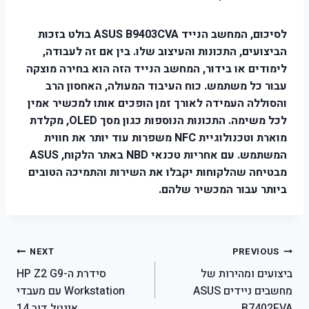
לסיכום, המחשב הנייד ASUS B9403CVA בולט בזכות
הביצועים, התכונות והעיצוב שלו. בין אם זה לעבודה,
לימודים או בידור, המחשב הנייד הזה הוא בחירה מוצקה
עבור כל משתמש. כוח העיבוד המעולה, האחסון הרב
והסוללה העמידה לאורך זמן הופכים אותו למכשיר אמין
לכל משימה. התכונות הנוספות כגון מסך OLED, מקלדת
מוארת וטכנולוגיית NFC משפרות עוד יותר את חווית
המשתמש. עם אחריות טכנאי NBD באתר הלקוח, ASUS
מבטיחה שהלקוחות יקבלו את השירות והתמיכה הטובים
ביותר עבור המכשיר שלהם.
ניווט
NEXT
PREVIOUS
ביצועים ומהירות של
סידרת ה-HP Z2 G9
מחשבים ניידים ASUS
Workstation עם מעבדי
B7402FVA
אינטל דור 14