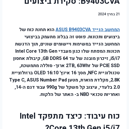
B9403CVA: סקירת ביצועים
21 במרץ 2024
המחשב הנייד ASUS B9403CVA
הוא תחנת כוח של
ביצועים ותכונות. פוסט זה בבלוג מתעמק בביצועי
המחשב הנייד במשימות ויישומים שונים, תוך הדגשת
תכונות המפתח שלו כגון מעבדי Intel Core 13th Gen
i5/i7, זיכרון מובנה של עד 64 GB DDR5, קיבולת אחסון
PCIE SSD של 2TB, 63Whr ארוך- סוללה מתמשכת,
טכנולוגיית NFC, מסך 16 אינץ' 16:10 OLED ברזולוציית
2.8K, מקלדת מוארת, מטען Type C, ASUS Number Pad
2.0 בלעדי, עיצוב קל משקל של 990g עבור דגם ה-14,
ואחריות טכנאי NBD ב- האתר של הלקוח.
כוח עיבוד: כיצד מתפקד Intel
Core 13th Gen i5/i7?